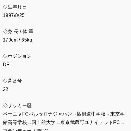
◇生年月日
1997/8/25
◇身 長 / 体 重
179cm / 65kg
◇ポジション
DF
◇背番号
22
◇サッカー歴
ペーニャFCバルセロナジャパン
→四街道中学校
→東京学
館高等学校
→国士舘大学
→東京武蔵野ユナイテッドFC
→
ブランデュー弘前FC