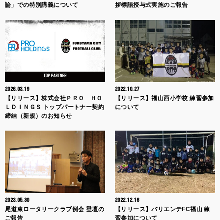
論」での特別講義について
拶標語授与式実施のご報告
2026.03.19
2022.10.27
【リリース】株式会社ＰＲＯ ＨＯ
【リリース】福山西小学校 練習参加
ＬＤＩＮＧＳ トップパートナー契約
について
締結（新規）のお知らせ
2023.05.30
2022.12.16
尾道東ロータリークラブ例会 登壇の
【リリース】バリエンテFC福山 練
ご報告
習参加について