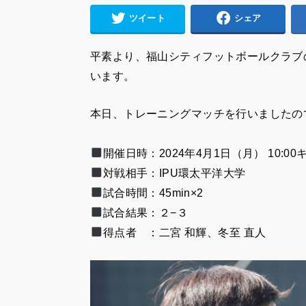
ツイート
シェア
平素より、福山シティフットボールクラブ
います。
本日、トレーニングマッチを行いましたの
開催日時：2024年4月1日（月） 10:0
対戦相手：IPU環太平洋大学
試合時間：45min×2
試合結果：２−３
得点者 ：二宮 和輝、
冬至 直人