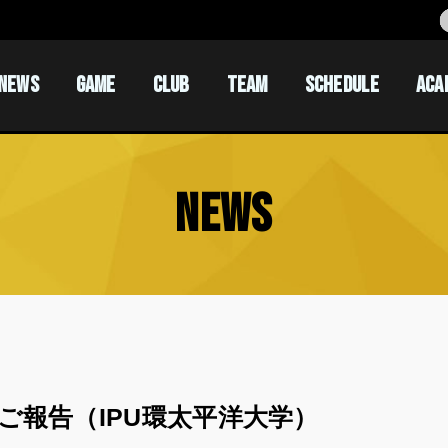
NEWS
GAME
CLUB
TEAM
SCHEDULE
ACA
ACADEM
ACADEM
NEWS
ご報告（IPU環太平洋大学）