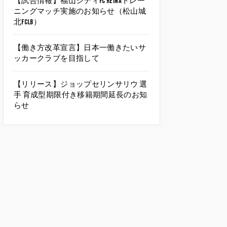
【試合情報】福山シティFC Reinaトレー
ニングマッチ実施のお知らせ（松山城
北FCLB）
【働き方改革宣言】日本一働きたいサ
ッカークラブを目指して
【リリース】ジョップセリンサリウ 選
手 育成型期限付き移籍期間延長のお知
らせ