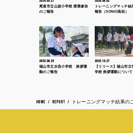
2024.03.27
2026.06.02
尾道市立山波小学校 授業参加
トレーニングマッチ結
のご報告
報告（SONIO高松）
2023.06.23
2022.10.27
福山市立水呑小学校 挨拶運
【リリース】福山市立
動のご報告
学校 挨拶運動について
HOME
REPORT
トレーニングマッチ結果のご