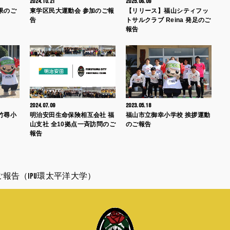
2024.10.21
2025.06.09
果のご
東学区民大運動会 参加のご報
【リリース】福山シティフッ
告
トサルクラブ Reina 発足のご
報告
2024.07.09
2023.05.18
竹尋小
明治安田生命保険相互会社 福
福山市立御幸小学校 挨拶運動
山支社 全10拠点一斉訪問のご
のご報告
報告
報告（IPU環太平洋大学）