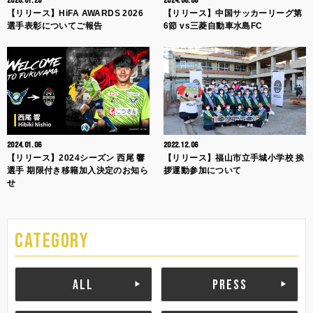
2026.01.28
2024.06.06
【リリース】HiFA AWARDS 2026
【リリース】中国サッカーリーグ第
選手表彰についてご報告
6節 vs三菱自動車水島FC
2024.01.06
2022.12.06
【リリース】2024シーズン 西尾 響
【リリース】福山市立手城小学校 挨
選手 期限付き移籍加入決定のお知ら
拶運動参加について
せ
CATEGORY
ALL
PRESS