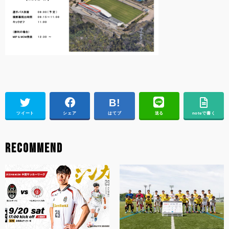
ツイート
シェア
はてブ
送る
noteで書く
RECOMMEND