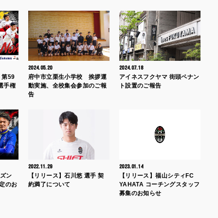
2024.05.20
2024.07.18
 第59
府中市立栗生小学校 挨拶運
アイネスフクヤマ 街頭ペナン
選手権
動実施、全校集会参加のご報
ト設置のご報告
告
2022.11.29
2023.01.14
ーズン
【リリース】石川悠 選手 契
【リリース】福山シティFC
決定のお
約満了について
YAHATA コーチングスタッフ
募集のお知らせ