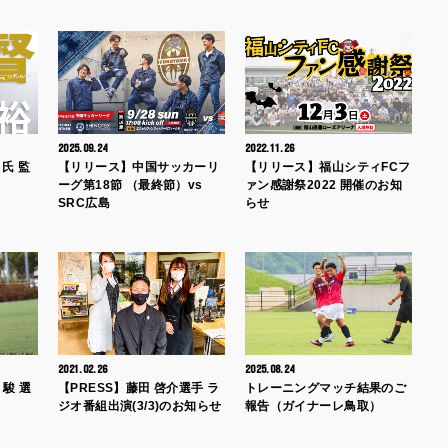
2025.09.24
2022.11.26
氏 監
【リリース】中国サッカーリ
【リリース】福山シティFCフ
ーグ第18節 （最終節）vs
ァン感謝祭2022 開催のお知
SRC広島
らせ
2021.02.26
2025.08.24
 駿 選
【PRESS】藤田 啓介選手 ラ
トレーニングマッチ結果のご
ジオ番組出演(3/3)のお知らせ
報告（ガイナーレ鳥取）