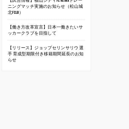
【試合情報】福山シティFC Reinaトレー
ニングマッチ実施のお知らせ（松山城
北FCLB）
【働き方改革宣言】日本一働きたいサ
ッカークラブを目指して
【リリース】ジョップセリンサリウ 選
手 育成型期限付き移籍期間延長のお知
らせ