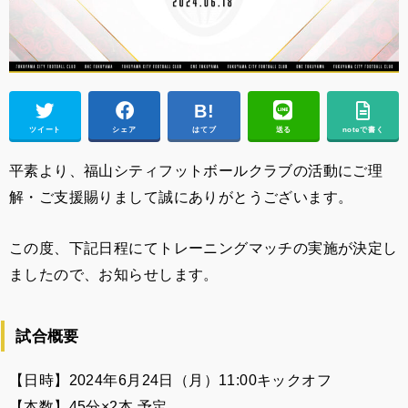
ツイート
シェア
はてブ
送る
noteで書く
平素より、福山シティフットボールクラブの活動にご理
解・ご支援賜りまして誠にありがとうございます。
この度、下記日程にてトレーニングマッチの実施が決定し
ましたので、お知らせします。
試合概要ㅤㅤㅤㅤㅤㅤㅤㅤㅤㅤㅤ
ㅤㅤㅤㅤㅤㅤㅤㅤㅤㅤㅤㅤㅤ
【日時】2024年6月24日（月）
11:00
キックオフ
【本数】45分×2本 予定