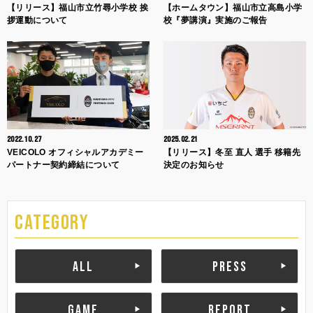
【リリース】福山市立竹尋小学校 挨
【ホームタウン】福山市立高島小学
拶運動について
校『夢講演』実施のご報告
2022.10.27
2025.02.21
VEICOLO オフィシャルアカデミー
【リリース】冬至 直人 選手 移籍先
パートナー契約締結について
決定のお知らせ
CATEGORY
ALL
PRESS
GAME
REPORT