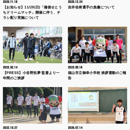
2020.11.18
2020.12.24
【お知らせ】11/29(日)「備後せとう
吉井佑将選手の負傷について
ちドリームマッチ」開催に伴う、チ
ラシ配り実施について
2022.02.14
2023.05.18
【PRESS】小谷野拓夢 監督より一
福山市立御幸小学校 挨拶運動のご報
年間のご挨拶
告
2022.10.27
2026.07.14