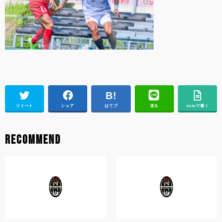
ツイート
シェア
はてブ
送る
noteで書く
RECOMMEND