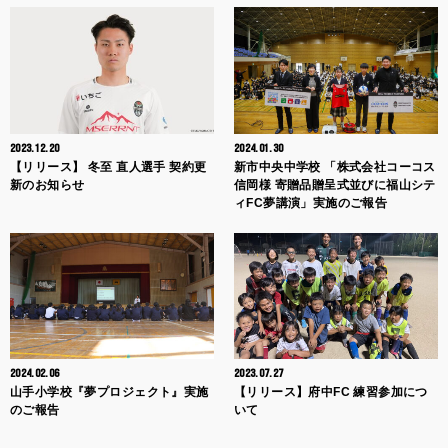
2023.12.20
2024.01.30
【リリース】 冬至 直人選手 契約更
新市中央中学校 「株式会社コーコス
新のお知らせ
信岡様 寄贈品贈呈式並びに福山シテ
ィFC夢講演」実施のご報告
2024.02.06
2023.07.27
山手小学校『夢プロジェクト』実施
【リリース】府中FC 練習参加につ
のご報告
いて