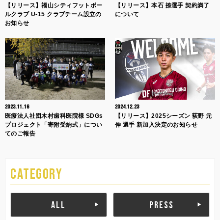
【リリース】福山シティフットボー
【リリース】本石 捺選手 契約満了
ルクラブ U-15 クラブチーム設立の
について
お知らせ
2023.11.16
2024.12.23
医療法人社団木村歯科医院様 SDGs
【リリース】2025シーズン 荻野 元
プロジェクト「寄附受納式」につい
伸 選手 新加入決定のお知らせ
てのご報告
CATEGORY
ALL
PRESS