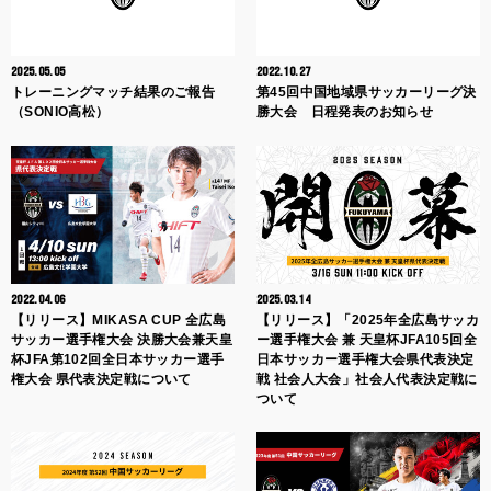
2025.05.05
2022.10.27
トレーニングマッチ結果のご報告
第45回中国地域県サッカーリーグ決
（SONIO高松）
勝大会 日程発表のお知らせ
2022.04.06
2025.03.14
【リリース】MIKASA CUP 全広島
【リリース】「2025年全広島サッカ
サッカー選手権大会 決勝大会兼天皇
ー選手権大会 兼 天皇杯JFA105回全
杯JFA第102回全日本サッカー選手
日本サッカー選手権大会県代表決定
権大会 県代表決定戦について
戦 社会人大会」社会人代表決定戦に
ついて