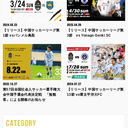
2024.03.23
2023.04.29
【リリース】中国サッカーリーグ第
【リリース】中国サッカーリーグ第
1節 vsバンメル鳥取
3節 vs Yonago Genki SC
2022.10.27
2024.07.27
第57回全国社会人サッカー選手権大
【リリース】中国サッカーリーグ第
会中国予選会代表決定戦 「無観
13節 vs環太平洋大FC
客」による開催のお知らせ
CATEGORY