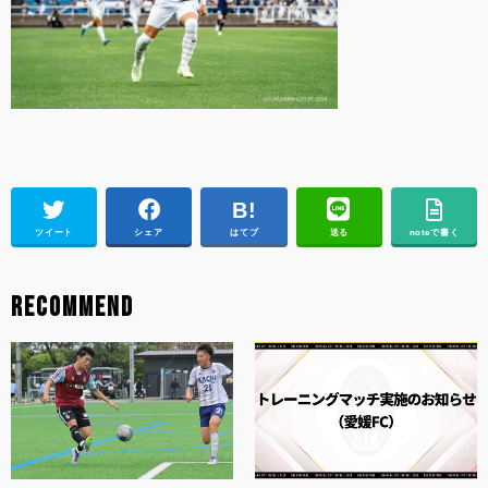
ツイート
シェア
はてブ
送る
noteで書く
RECOMMEND