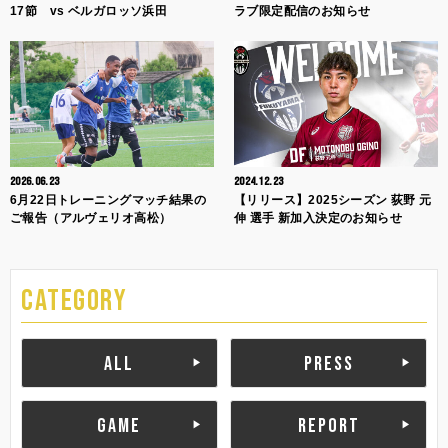
17節 vs ベルガロッソ浜田
ラブ限定配信のお知らせ
2026.06.23
2024.12.23
6月22日トレーニングマッチ結果の
【リリース】2025シーズン 荻野 元
ご報告（アルヴェリオ高松）
伸 選手 新加入決定のお知らせ
CATEGORY
ALL
PRESS
GAME
REPORT