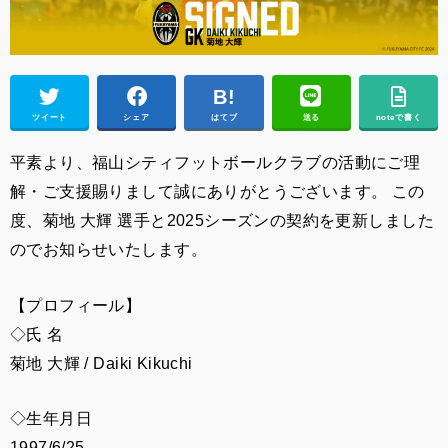
ツイート
シェア
はてブ
送る
noteで書く
平素より、福山シティフットボールクラブの活動にご理
解・ご支援賜りまして誠にありがとうございます。 この
度、
菊地 大輝
選手と2025シーズンの契約を更新しました
のでお知らせいたします。
【プロフィール】
◇氏 名
菊地 大輝
/
Daiki Kikuchi
◇生年月日
1997/6/25