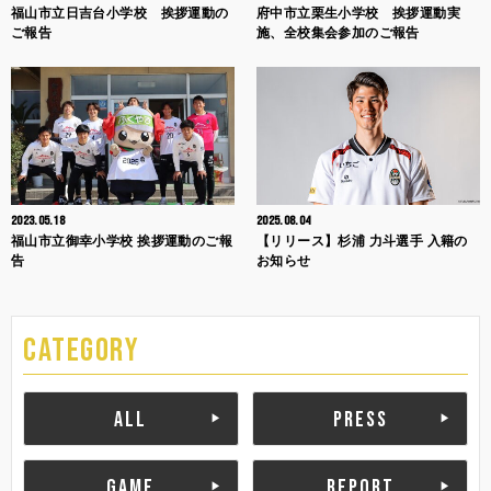
福山市立日吉台小学校 挨拶運動の
府中市立栗生小学校 挨拶運動実
ご報告
施、全校集会参加のご報告
2023.05.18
2025.08.04
福山市立御幸小学校 挨拶運動のご報
【リリース】杉浦 力斗選手 入籍の
告
お知らせ
CATEGORY
ALL
PRESS
GAME
REPORT