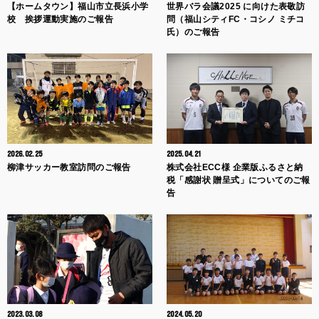
【ホームタウン】福山市立長浜小学
世界バラ会議2025 に向けた表敬訪
校 挨拶運動実施のご報告
問（福山シティFC・コシノ ミチコ
氏）のご報告
2026.02.25
2025.04.21
柳津サッカー教室訪問のご報告
株式会社ECC様 企業版ふるさと納
税「感謝状 贈呈式」についてのご報
告
2023.03.08
2024.05.20