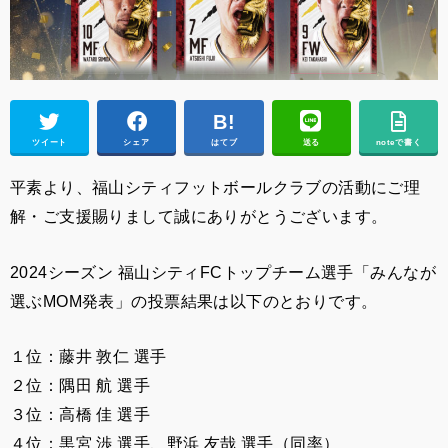
ツイート
シェア
はてブ
送る
noteで書く
平素より、福山シティフットボールクラブの活動にご理
解・ご支援賜りまして誠にありがとうございます。
2024シーズン 福山シティFCトップチーム選手
「みんなが
選ぶMOM発表」の投票結果は以下のとおりです。
１位：藤井 敦仁 選手
２位：隅田 航 選手
３位：高橋 佳 選手
４位：黒宮 渉 選手、野浜 友哉 選手（同率）