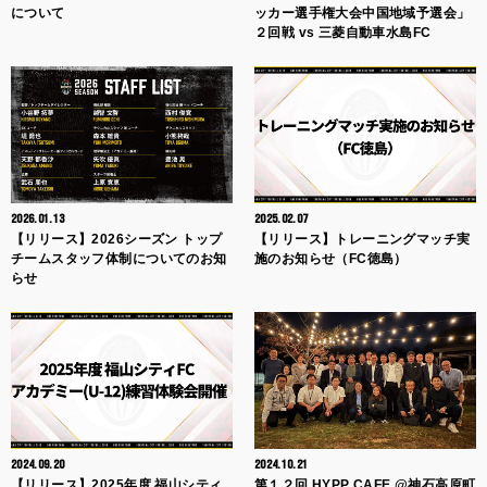
について
ッカー選手権大会中国地域予選会」
２回戦 vs 三菱自動車水島FC
2026.01.13
2025.02.07
【リリース】2026シーズン トップ
【リリース】トレーニングマッチ実
チームスタッフ体制についてのお知
施のお知らせ（FC徳島）
らせ
2024.09.20
2024.10.21
【リリース】2025年度 福山シティ
第１２回 HYPP CAFE @神石高原町