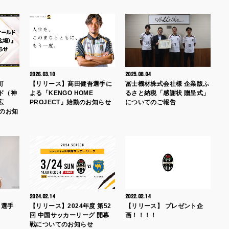
2026.03.10
2025.08.04
町
【リリース】髙田健吾選手に
冨士機材株式会社様 企業版ふ
ルド（神
よる「KENGO HOME
るさと納税「感謝状 贈呈式」
広
PROJECT」始動のお知らせ
についてのご報告
託のお知
2024.02.14
2022.02.14
 選手
【リリース】2024年度 第52
【リリース】 プレゼント企
回 中国サッカーリーグ 開幕
画！！！！
戦についてのお知らせ