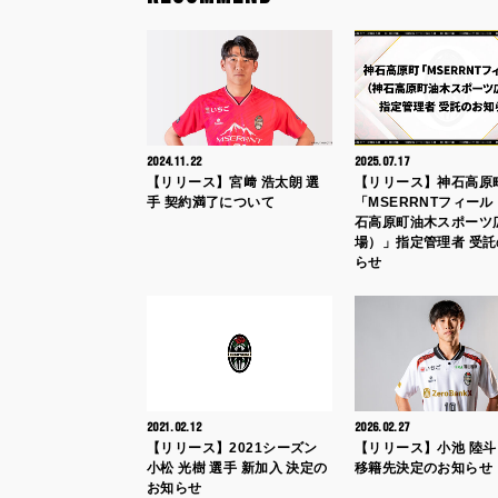
2024.11.22
2025.07.17
【リリース】宮﨑 浩太朗 選
【リリース】神石高原
手 契約満了について
「MSERRNTフィー
石高原町油木スポーツ
場）」指定管理者 受
らせ
2021.02.12
2026.02.27
【リリース】2021シーズン
【リリース】小池 陸斗
小松 光樹 選手 新加入 決定の
移籍先決定のお知らせ
お知らせ