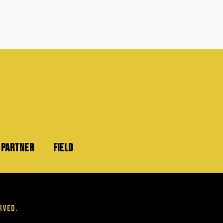
PARTNER
FIELD
rved.