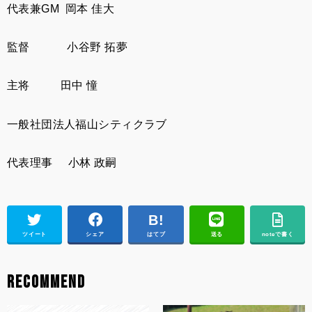
代表兼
GM
岡本
佳大
監督
小谷野
拓夢
主将
田中
憧
一般社団法人福山シティクラブ
代表理事
小林
政嗣
ツイート
シェア
はてブ
送る
noteで書く
RECOMMEND