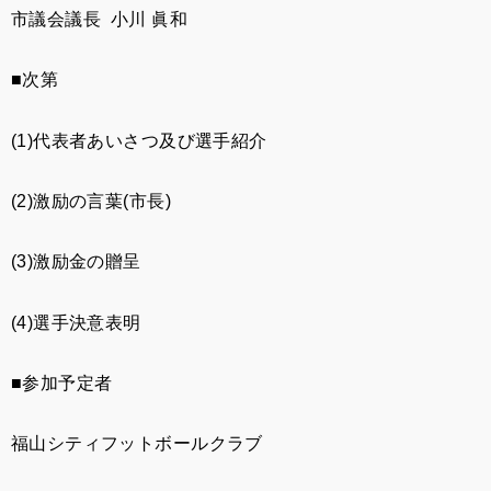
市議会議長
小川
眞和
■
次第
(1)
代表者あいさつ及び選手紹介
(2)
激励の言葉
(
市長
)
(3)
激励金の贈呈
(4)
選手決意表明
■
参加予定者
福山シティフットボールクラブ