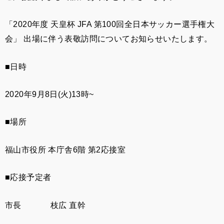
「
2020
年度
天皇杯
JFA
第
100
回全日本サッカー選手権大
会」
出場に伴う表敬訪問についてお知らせいたします。
■
日時
2020
年
9
月
8
日
(
火
)13
時
~
■
場所
福山市役所
本庁舎
6
階
第
2
応接室
■
応接予定者
市長
枝広
直幹