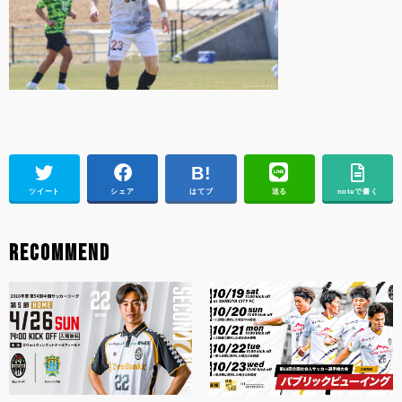
ツイート
シェア
はてブ
送る
noteで書く
RECOMMEND