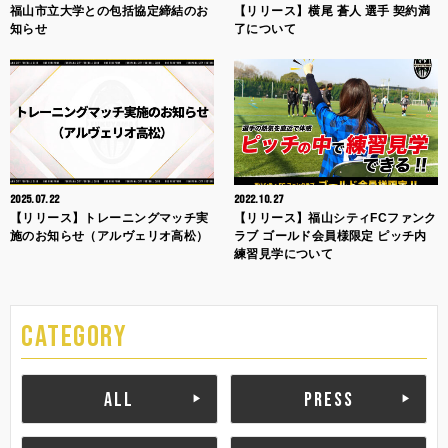
福山市立大学との包括協定締結のお
【リリース】横尾 蒼人 選手 契約満
知らせ
了について
2025.07.22
2022.10.27
【リリース】トレーニングマッチ実
【リリース】福山シティFCファンク
施のお知らせ（アルヴェリオ高松）
ラブ ゴールド会員様限定 ピッチ内
練習見学について
CATEGORY
ALL
PRESS