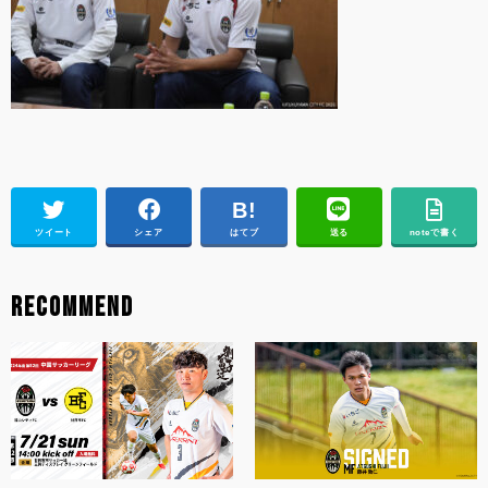
ツイート
シェア
はてブ
送る
noteで書く
RECOMMEND