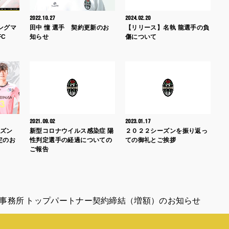
2022.10.27
2024.02.20
ングマ
田中 憧 選手 契約更新のお
【リリース】名執 龍選手の負
FC
知らせ
傷について
2021.09.02
2023.01.17
ーズン
新型コロナウイルス感染症 陽
２０２２シーズンを振り返っ
定のお
性判定選手の経過についての
ての御礼とご挨拶
ご報告
事務所 トップパートナー契約締結（増額）のお知らせ