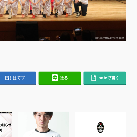
はてブ
送る
noteで書く