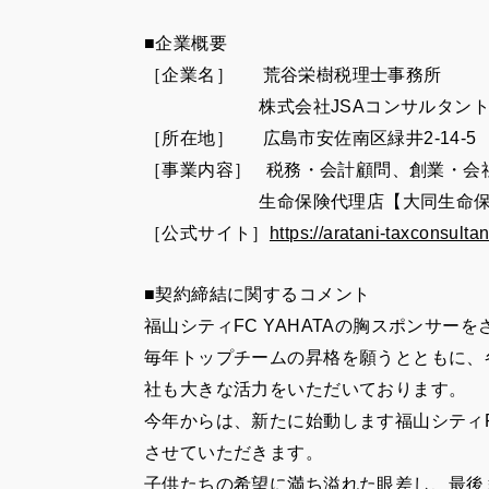
■企業概要
［企業名］ 荒谷栄樹税理士事務所
株式会社JSAコンサルタン
［所在地］ 広島市安佐南区緑井2-14-5
［事業内容］ 税務・会計顧問、創業・会
生命保険代理店
【大同生命
［公式サイト］
https://aratani-taxconsulta
■契約締結に関するコメント
福山シティFC YAHATAの胸スポンサー
毎年トップチームの昇格を願うとともに、
社も大きな活力をいただいております。
今年からは、新たに始動します福山シティFC
させていただきます。
子供たちの希望に満ち溢れた眼差し、最後