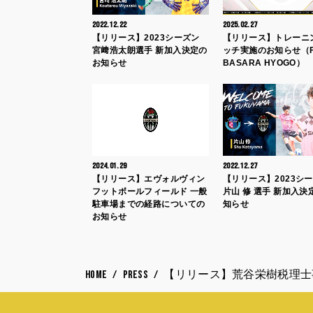
2022.12.22
2025.02.27
【リリース】2023シーズン
【リリース】トレーニ
宮﨑浩太朗選手 新加入決定の
ッチ実施のお知らせ（
お知らせ
BASARA HYOGO）
2024.01.29
2022.12.27
【リリース】エヴォルヴィン
【リリース】2023シ
フットボールフィールド 一般
片山 修 選手 新加入決
駐車場までの経路についての
知らせ
お知らせ
HOME
PRESS
【リリース】荒谷栄樹税理士