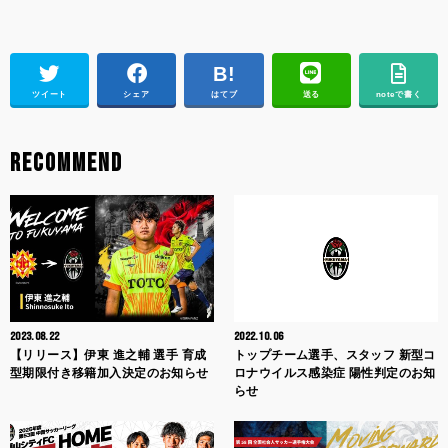
ツイート
シェア
はてブ
送る
noteで書く
RECOMMEND
2023.08.22
2022.10.06
【リリース】伊東 進之輔 選手 育成
トップチーム選手、スタッフ 新型コ
型期限付き移籍加入決定のお知らせ
ロナウイルス感染症 陽性判定のお知
らせ