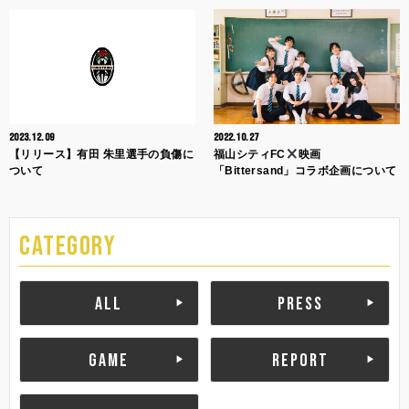
2023.12.09
2022.10.27
【リリース】有田 朱里選手の負傷に
福山シティFC
映画
ついて
「Bittersand」コラボ企画について
CATEGORY
ALL
PRESS
GAME
REPORT