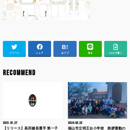
ツイート
シェア
はてブ
送る
noteで書く
RECOMMEND
2021.01.27
2024.02.22
【リリース】高田健吾選手 第一子
福山市立明王台小学校 挨拶運動の