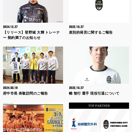
2024.12.27
2022.10.27
【リリース】登野城 大輝 トレーナ
差別的発言に関するご報告
ー 契約満了のお知らせ
2024.03.18
2022.10.27
府中市長 表敬訪問のご報告
帷 智行 選手 現役引退について