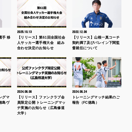
2025.10.13
2022.12.06
選手 移
【リリース】第61回全国社会
【リリース】山根一真コーチ
人サッカー選手権大会 組み
契約満了及びバレイン下関監
合わせ決定のお知らせ
督就任について
2024.08.06
2024.06.24
ングマ
【リリース】ファンクラブ会
トレーニングマッチ結果のご
徳島ヴ
員限定公開 トレーニングマッ
報告（FC徳島）
チ実施のお知らせ（広島修道
大学）