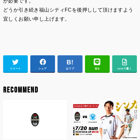
が必要です。
どうか引き続き福山シティ
FC
を後押しして頂けますよう
宜しくお願い申し上げます。
ツイート
シェア
はてブ
送る
noteで書く
RECOMMEND