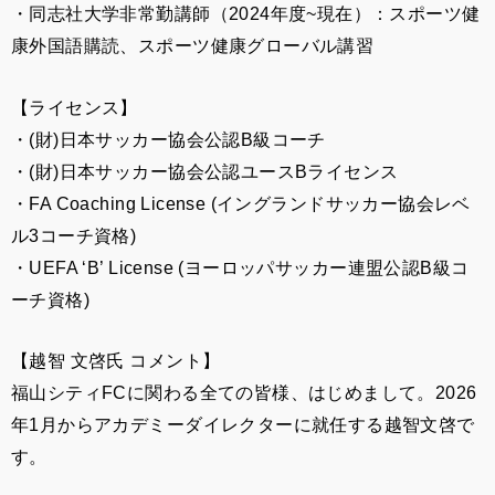
・同志社大学非常勤講師（2024年度~現在）：スポーツ健
康外国語購読、スポーツ健康グローバル講習
【ライセンス】
・(財)日本サッカー協会公認B級コーチ
・(財)日本サッカー協会公認ユースBライセンス
・FA Coaching License (イングランドサッカー協会レベ
ル3コーチ資格)
・UEFA ‘B’ License (ヨーロッパサッカー連盟公認B級コ
ーチ資格)
【越智 文啓氏 コメント】
福山シティ
FC
に関わる全ての皆様、はじめまして。
2026
年
1
月からアカデミーダイレクターに就任する越智文啓で
す。