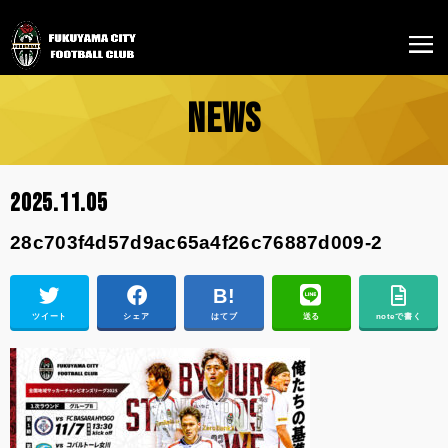
NEWS
2025.11.05
28c703f4d57d9ac65a4f26c76887d009-2
ツイート
シェア
はてブ
送る
noteで書く