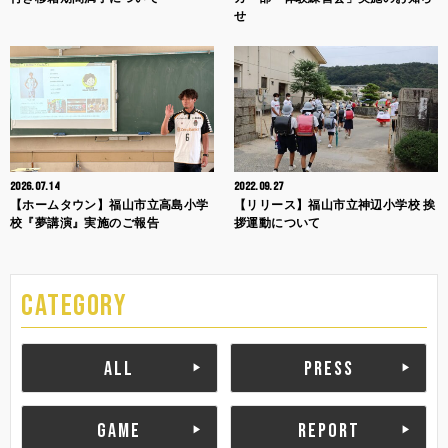
せ
2026.07.14
2022.09.27
【ホームタウン】福山市立高島小学
【リリース】福山市立神辺小学校 挨
校『夢講演』実施のご報告
拶運動について
CATEGORY
ALL
PRESS
GAME
REPORT