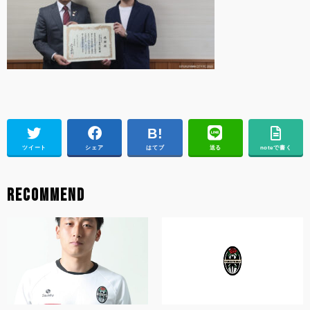
ツイート
シェア
はてブ
送る
noteで書く
RECOMMEND