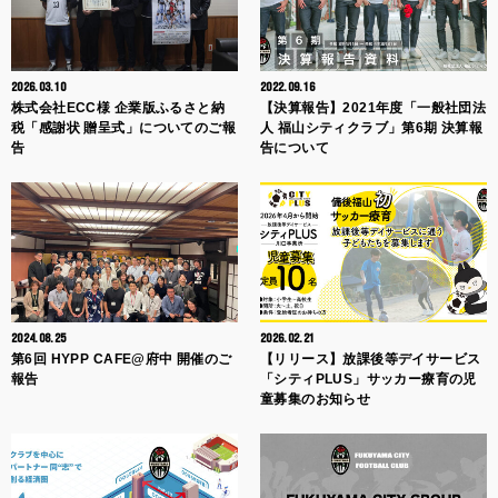
2026.03.10
2022.09.16
株式会社ECC様 企業版ふるさと納
【決算報告】2021年度「一般社団法
税「感謝状 贈呈式」についてのご報
人 福山シティクラブ」第6期 決算報
告
告について
2024.08.25
2026.02.21
第6回 HYPP CAFE@府中 開催のご
【リリース】放課後等デイサービス
報告
「シティPLUS」サッカー療育の児
童募集のお知らせ