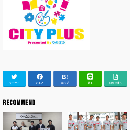
ツイート
シェア
はてブ
送る
noteで書く
RECOMMEND