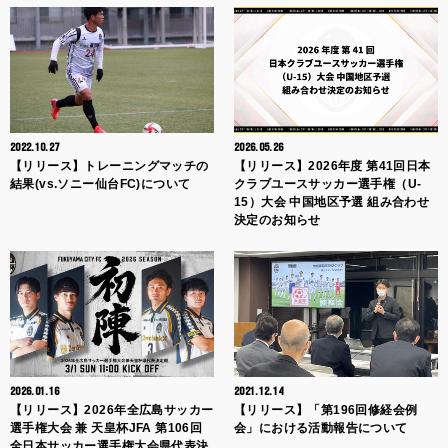
2022.10.27
2026.05.26
【リリース】トレーニングマッチの
【リリース】2026年度 第41回日本
結果(vs.ソニー仙台FC)について
クラブユースサッカー選手権（U-
15）大会 中国地区予選 組み合わせ
決定のお知らせ
2026.01.16
2021.12.14
【リリース】2026年全広島サッカー
【リリース】「第196回修経会例
選手権大会 兼 天皇杯JFA 第106回
会」における活動報告について
全日本サッカー選手権大会県代表決