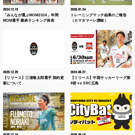
2024.12.15
2026.01.24
「みんなが選ぶMOM2024」年間
トレーニングマッチ結果のご報告
MOM選手 最終ランキング発表
（カマタマーレ讃岐）
2020.12.25
2024.06.27
【リリース】三浦敬太郎選手 契約更
【リリース】中国サッカーリーグ第
新について
9節 vs SRC広島
2025.12.16
2025.05.18