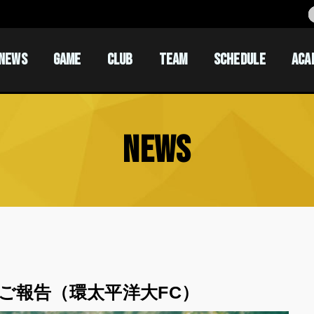
NEWS
GAME
CLUB
TEAM
SCHEDULE
ACA
ACADEM
ACADEM
NEWS
ご報告（環太平洋大FC）