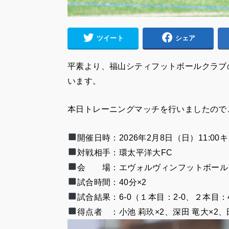
ツイート
シェア
平素より、福山シティフットボールクラブ
います。
本日トレーニングマッチを行いましたので
開催日時：
2026年2月8日（日）
11:0
対戦相手：環太平洋大FC
会 場：エヴォルヴィンフットボール
試合時間：40分×2
試合結果：6-0（１本目：2-0、２本目：4
得点者 ：小池 莉玖×2、深田 竜大×2、