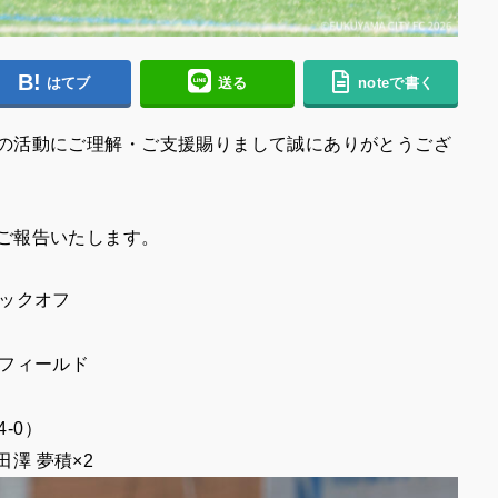
はてブ
送る
noteで書く
の活動にご理解・ご支援賜りまして誠にありがとうござ
ご報告いたします。
0キックオフ
フィールド
-0
）
田澤
夢積
×2