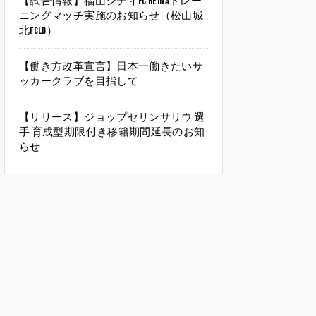
【試合情報】福山シティFC Reinaトレー
ニングマッチ実施のお知らせ（松山城
北FCLB）
【働き方改革宣言】日本一働きたいサ
ッカークラブを目指して
【リリース】ジョップセリンサリウ 選
手 育成型期限付き移籍期間延長のお知
らせ