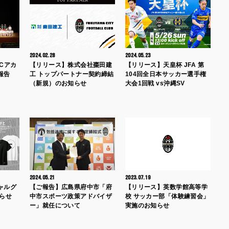
2024.02.28
2024.05.23
FCアカ
【リリース】株式会社棗田建
【リリース】天皇杯 JFA 第
報告
工 トップパートナー契約締結
104回全日本サッカー選手権
（新規）のお知らせ
大会1回戦 vs沖縄SV
2024.05.21
2023.07.19
ャルグ
【ご報告】広島県府中市「府
【リリース】英数学館高等学
らせ
中市スポーツ政策アドバイザ
校 サッカー部「体験練習会」
ー」就任について
実施のお知らせ