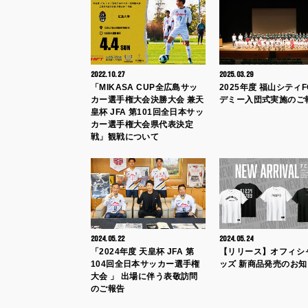
2022.10.27
2025.03.29
「MIKASA CUP全広島サッ
2025年度 福山シティ
カー選手権大会決勝大会 兼天
デミー入団式実施のご
皇杯 JFA 第101回全日本サッ
カー選手権大会県代表決定
戦」観戦について
2024.05.22
2024.05.24
「2024年度 天皇杯 JFA 第
【リリース】オフィシ
104回全日本サッカー選手権
ッズ 新商品発売のお知
大会 」 出場に伴う表敬訪問
のご報告