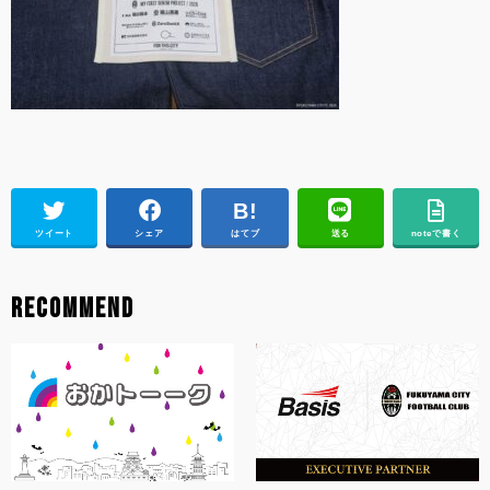
ツイート
シェア
はてブ
送る
noteで書く
RECOMMEND