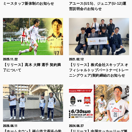
ミースタッフ新体制のお知らせ
アユース(U15)、ジュニア(U-12)運
営説明会のお知らせ
2025.11.22
2021.02.12
【リリース】髙木 大輝 選手 契約満
【リリース】株式会社スキップス オ
了について
フィシャルトップパートナー(トレー
ニングウェア)契約締結のお知らせ
2026.06.11
2024.06.27
【ホームタウン】福山市立長浜小学
【リリース】中国サッカーリーグ第