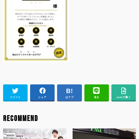
ツイート
シェア
はてブ
送る
noteで書く
RECOMMEND