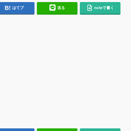
はてブ
送る
noteで書く