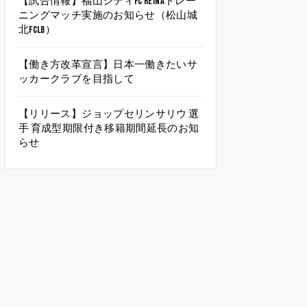
【試合情報】福山シティFC Reinaトレー
ニングマッチ実施のお知らせ（松山城
北FCLB）
【働き方改革宣言】日本一働きたいサ
ッカークラブを目指して
【リリース】ジョップセリンサリウ 選
手 育成型期限付き移籍期間延長のお知
らせ