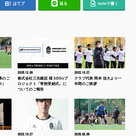
はてブ
送る
noteで書く
2025.12.09
2022.10.27
果のご
株式会社三光建設 様 SDGsプ
クラブ代表 岡本 佳大より一
ス）
ロジェクト「寄附受納式」に
年間のご挨拶
ついてのご報告
2022.10.27
2026.02.08