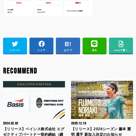
ツイート
シェア
はてブ
送る
noteで書く
RECOMMEND
2024.02.02
2025.12.16
【リリース】ベイシス株式会社 エグ
【リリース】2026シーズン 藤本 憲
ゼクティブパートナー契約締結（継
明 選手 新加入決定のお知らせ