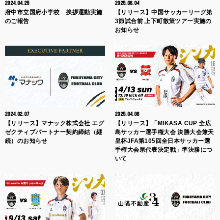
2024.04.25
2025.08.04
府中市立国府小学校 挨拶運動実施
【リリース】中国サッカーリーグ第
のご報告
3節試合前 上下町散策ツアー実施の
お知らせ
2024.02.07
2025.04.08
【リリース】マナック株式会社 エグ
【リリース】「MIKASA CUP 全広
ゼクティブパートナー契約締結（継
島サッカー選手権大会 決勝大会兼天
続）のお知らせ
皇杯JFA第105回全日本サッカー選
手権大会県代表決定戦」準決勝につ
いて