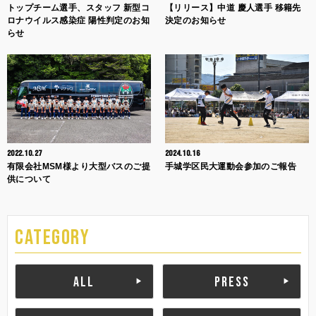
トップチーム選手、スタッフ 新型コ
【リリース】中道 慶人選手 移籍先
ロナウイルス感染症 陽性判定のお知
決定のお知らせ
らせ
2022.10.27
2024.10.16
有限会社MSM様より大型バスのご提
手城学区民大運動会参加のご報告
供について
CATEGORY
ALL
PRESS