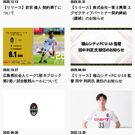
2025.12.13
2023.01.31
【リリース】若宮 健人 契約満了に
【リリース】株式会社一富士興業 エ
ついて
グゼクティブパートナー契約締結
（継続）のお知らせ
2022.10.27
2025.08.04
広島県社会人リーグ1部 Bブロック
【リリース】福山シティFC U-18 監
第2節／試合観戦ルールについて
督 田中 利武氏 就任のお知らせ
2022.09.08
2022.12.25