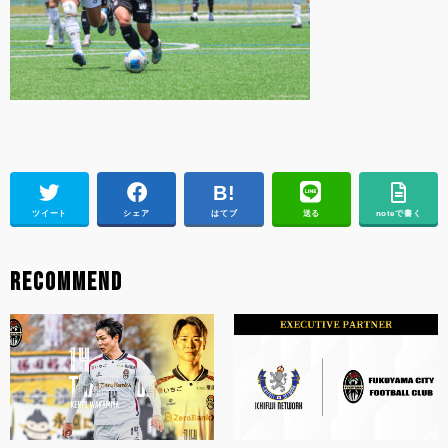
ツイート
シェア
はてブ
送る
noteで書く
RECOMMEND