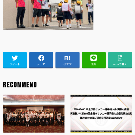
ツイート
シェア
はてブ
送る
noteで書く
RECOMMEND