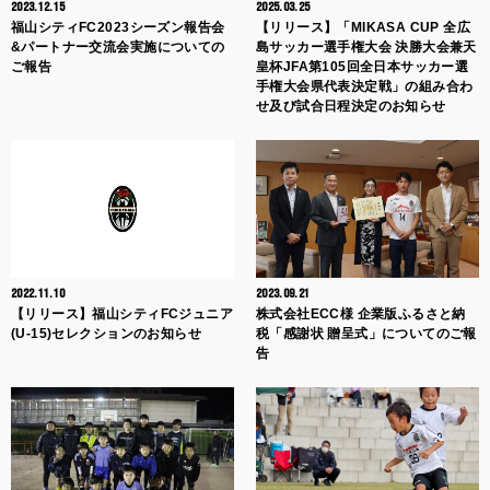
2023.12.15
2025.03.25
福山シティFC2023シーズン報告会
【リリース】「MIKASA CUP 全広
&パートナー交流会実施についての
島サッカー選手権大会 決勝大会兼天
ご報告
皇杯JFA第105回全日本サッカー選
手権大会県代表決定戦」の組み合わ
せ及び試合日程決定のお知らせ
2022.11.10
2023.09.21
【リリース】福山シティFCジュニア
株式会社ECC様 企業版ふるさと納
(U-15)セレクションのお知らせ
税「感謝状 贈呈式」についてのご報
告