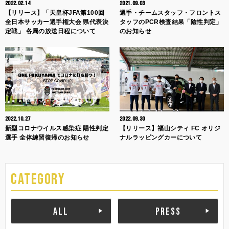
2022.02.14
2021.09.03
【リリース】「天皇杯JFA第100回
選手・チームスタッフ・フロントス
全日本サッカー選手権大会 県代表決
タッフのPCR検査結果「陰性判定」
定戦」 各局の放送日程について
のお知らせ
2022.10.27
2022.09.30
新型コロナウイルス感染症 陽性判定
【リリース】福山シティ FC オリジ
選手 全体練習復帰のお知らせ
ナルラッピングカーについて
CATEGORY
ALL
PRESS