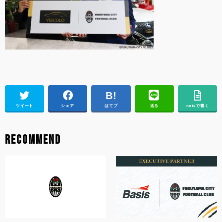
ツイート
シェア
はてブ
送る
noteで書く
RECOMMEND