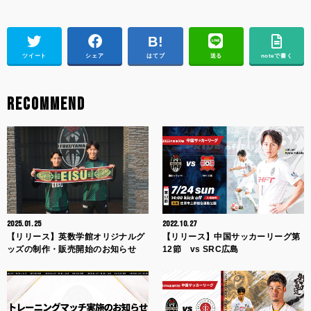
ツイート
シェア
はてブ
送る
noteで書く
RECOMMEND
2025.01.25
2022.10.27
【リリース】英数学館オリジナルグ
【リリース】中国サッカーリーグ第
ッズの制作・販売開始のお知らせ
12節 vs SRC広島