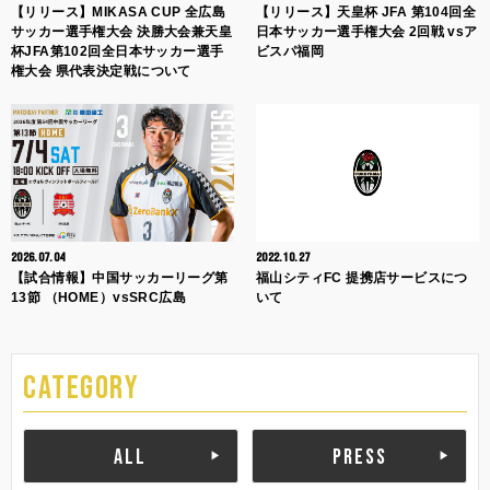
【リリース】MIKASA CUP 全広島
【リリース】天皇杯 JFA 第104回全
サッカー選手権大会 決勝大会兼天皇
日本サッカー選手権大会 2回戦 vsア
杯JFA第102回全日本サッカー選手
ビスパ福岡
権大会 県代表決定戦について
2026.07.04
2022.10.27
【試合情報】中国サッカーリーグ第
福山シティFC 提携店サービスにつ
13節 （HOME）vsSRC広島
いて
CATEGORY
ALL
PRESS