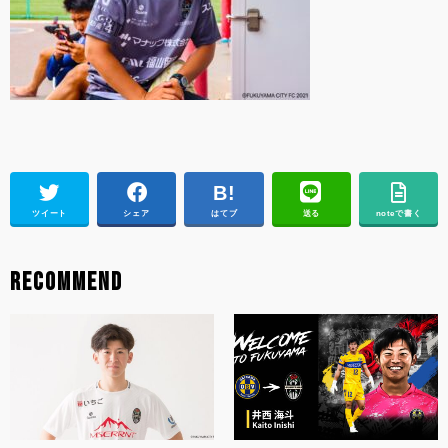
ツイート
シェア
はてブ
送る
noteで書く
RECOMMEND