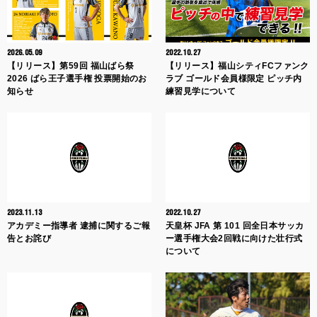
2026.05.09
2022.10.27
【リリース】第59回 福山ばら祭
【リリース】福山シティFCファンク
2026 ばら王子選手権 投票開始のお
ラブ ゴールド会員様限定 ピッチ内
知らせ
練習見学について
2023.11.13
2022.10.27
アカデミー指導者 逮捕に関するご報
天皇杯 JFA 第 101 回全日本サッカ
告とお詫び
ー選手権大会2回戦に向けた壮行式
について