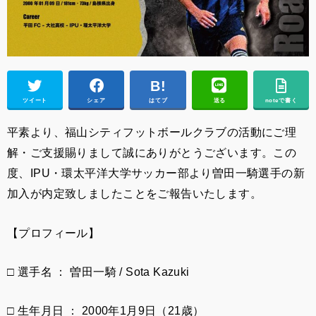
ツイート
シェア
はてブ
送る
noteで書く
平素より、福山シティフットボールクラブの活動にご理
解・ご支援賜りまして誠にありがとうございます。この
度、IPU・環太平洋大学サッカー部より曽田一騎選手の
新
加入が内定致しましたことをご報告いたします。
【プロフィール】
□ 選手名 ： 曽田一騎 / Sota Kazuki
□ 生年月日 ： 2000年1月9日（21歳）