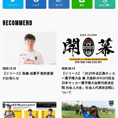
ツイート
シェア
はてブ
送る
noteで書く
RECOMMEND
2023.12.16
2025.03.14
【リリース】高橋 佳選手 契約更新
【リリース】「2025年全広島サッカ
のお知らせ
ー選手権大会 兼 天皇杯JFA105回全
日本サッカー選手権大会県代表決定
戦 社会人大会」社会人代表決定戦に
ついて