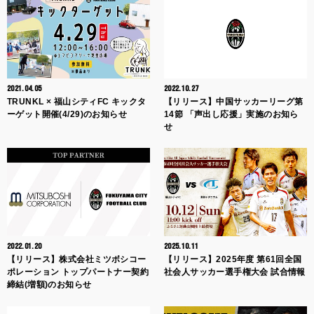
2021.04.05
2022.10.27
TRUNKL × 福山シティFC キックタ
【リリース】中国サッカーリーグ第
ーゲット開催(4/29)のお知らせ
14節 「声出し応援」実施のお知ら
せ
2022.01.20
2025.10.11
【リリース】株式会社ミツボシコー
【リリース】2025年度 第61回全国
ポレーション トップパートナー契約
社会人サッカー選手権大会 試合情報
締結(増額)のお知らせ