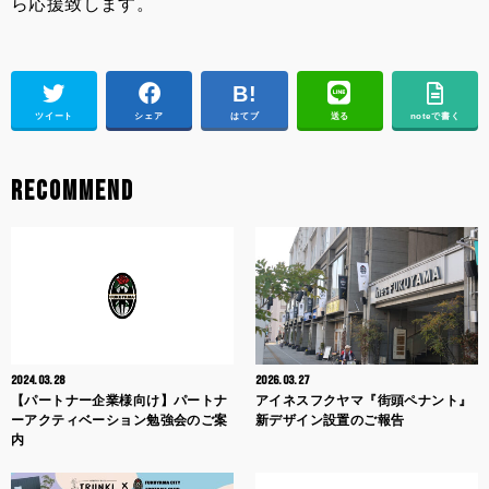
ら応援致します。
ツイート
シェア
はてブ
送る
noteで書く
RECOMMEND
2024.03.28
2026.03.27
【パートナー企業様向け】パートナ
アイネスフクヤマ『街頭ペナント』
ーアクティベーション勉強会のご案
新デザイン設置のご報告
内