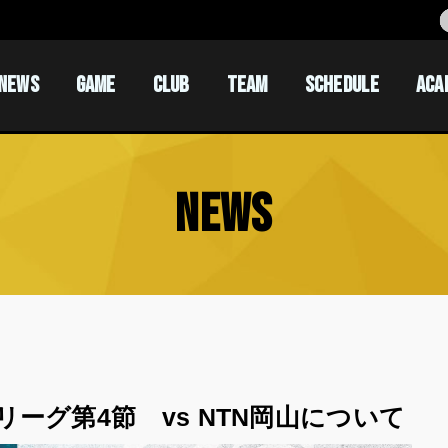
NEWS
GAME
CLUB
TEAM
SCHEDULE
ACA
ACADEM
ACADEM
NEWS
ーグ第4節 vs NTN岡山について