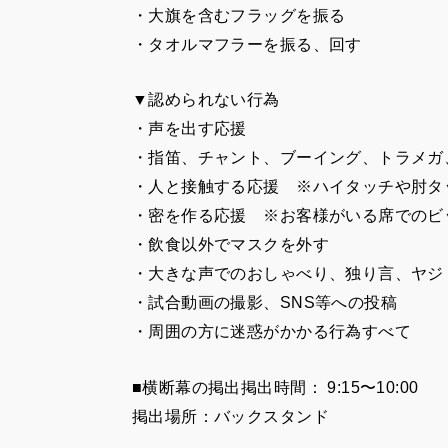
・大旗を含むフラッグを振る
・タオルマフラーを振る、回す
▼認められない行為
・声を出す応援
・指笛、チャント、ブーイング、トラメガ
・人と接触する応援 ※ハイタッチや肘タ
・密を作る応援 ※お客様がいる席でのビ
・飲食以外でマスクを外す
・大きな声でのおしゃべり、独り言、ヤジ
・試合動画の撮影、SNS等への投稿
・周囲の方に迷惑がかかる行為すべて
■横断幕の掲出
掲出時間： 9:15〜10:00
掲出場所：バックスタンド