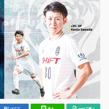
はてブ
送る
noteで書く