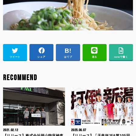
ツイート
シェア
はてブ
送る
noteで書く
RECOMMEND
2021.02.12
2025.06.07
【リリース】株式会社福山臨床検査
【リリース】「天皇杯JFA第105回