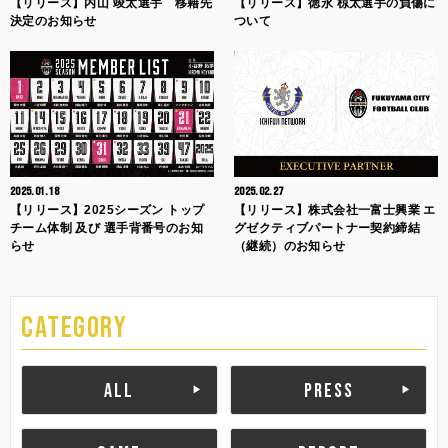
【リリース】内山 竣太選手 移籍先
【リリース】徳永 椋太選手の負傷に
決定のお知らせ
ついて
2025.01.18
2025.02.27
【リリース】2025シーズン トップ
【リリース】株式会社一富士興業 エ
チーム体制 及び 選手背番号のお知
グゼクティブパートナー契約締結
らせ
（継続）のお知らせ
CATEGORY
ALL
PRESS