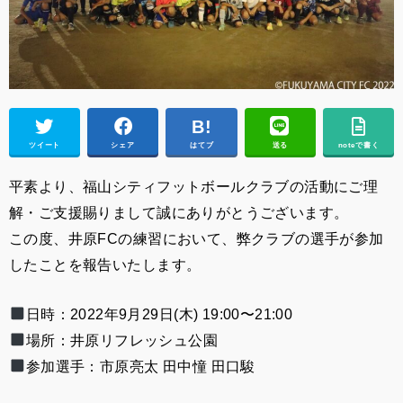
ツイート
シェア
はてブ
送る
noteで書く
平素より、福山シティフットボールクラブの活動にご理
解・ご支援賜りまして誠にありがとうございます。
この度、井原FCの練習において、弊クラブの選手が参加
したことを報告いたします。
日時：2022年9月29日(木) 19:00〜21:00
場所：
井原リフレッシュ公園
参加選手：市原亮太 田中憧 田口駿