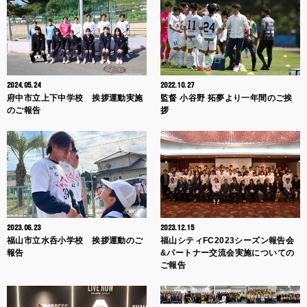
2024.05.24
2022.10.27
府中市立上下中学校 挨拶運動実施
監督 小谷野 拓夢より一年間のご挨
のご報告
拶
2023.06.23
2023.12.15
福山市立水呑小学校 挨拶運動のご
福山シティFC2023シーズン報告会
報告
&パートナー交流会実施についての
ご報告