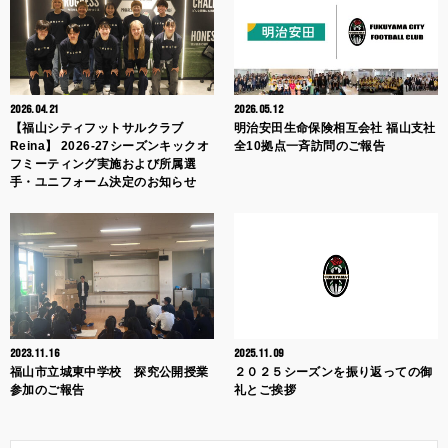
2026.04.21
2026.05.12
【福山シティフットサルクラブ
明治安田生命保険相互会社 福山支社
Reina】 2026-27シーズンキックオ
全10拠点一斉訪問のご報告
フミーティング実施および所属選
手・ユニフォーム決定のお知らせ
2023.11.16
2025.11.09
福山市立城東中学校 探究公開授業
２０２５シーズンを振り返っての御
参加のご報告
礼とご挨拶