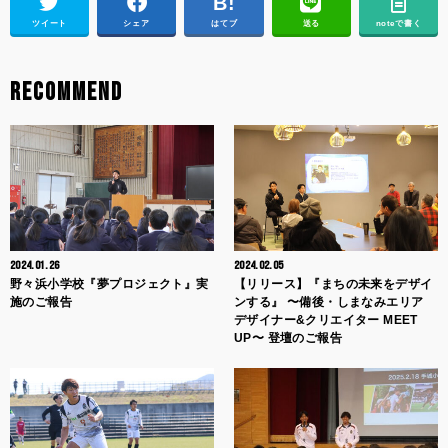
ツイート
シェア
はてブ
送る
noteで書く
RECOMMEND
2024.01.26
2024.02.05
野々浜小学校『夢プロジェクト』実
【リリース】『まちの未来をデザイ
施のご報告
ンする』 〜備後・しまなみエリア
デザイナー&クリエイター MEET
UP〜 登壇のご報告