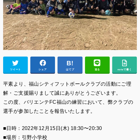
ツイート
シェア
はてブ
送る
noteで書く
平素より、福山シティフットボールクラブの活動にご理
解・ご支援賜りまして誠にありがとうございます。
この度、バリエンテFC福山の練習において、弊クラブの
選手が参加したことを報告いたします。
■日時：2022年12月15日(木) 18:30〜20:30
■場所：引野小学校